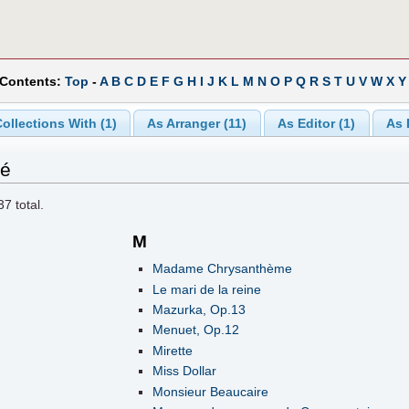
 Contents:
Top
-
A
B
C
D
E
F
G
H
I
J
K
L
M
N
O
P
Q
R
S
T
U
V
W
X
Y
ollections With (1)
As Arranger (11)
As Editor (1)
As 
ré
37
total.
M
Madame Chrysanthème
Le mari de la reine
Mazurka, Op.13
Menuet, Op.12
Mirette
Miss Dollar
Monsieur Beaucaire