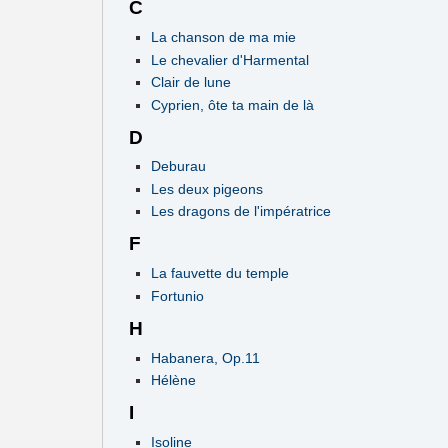
C
La chanson de ma mie
Le chevalier d'Harmental
Clair de lune
Cyprien, ôte ta main de là
D
Deburau
Les deux pigeons
Les dragons de l'impératrice
F
La fauvette du temple
Fortunio
H
Habanera, Op.11
Hélène
I
Isoline