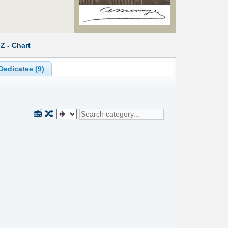
Z
-
Chart
Dedicatee (9)
📻
🔀