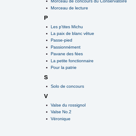
Morceau de concours du Conservatoire
Morceau de lecture
P
Les p'tites Michu
La paix de blanc vêtue
Passe-pied
Passionnément
Pavane des fées
La petite fonctionnaire
Pour la patrie
S
Solo de concours
V
Valse du rossignol
Valse No.2
Véronique