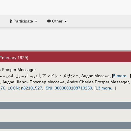
Participate
Other
February 1929)
es Prosper Messager
اندريه م
,
أندريه الرسول
,
アンドレ・メサジェ
,
Андре Месаже
,
[
5 more...
]
,
Андре Шарль Проспер Мессаже
,
Andre Charles Prosper Messager
,
176
,
LCCN
:
n82101527
,
ISNI
:
0000000108710259
,
[
13 more...
]