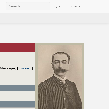
Log in
Messager
,
[
4 more...
]