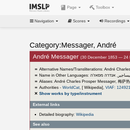
Page
Toolbox
Navigation
Scores
Recordings
Category:Messager, André
André Messager
(30 December 1853 — 24 
＝
Alternative Names/Transliterations: André Charl
＝
Name in Other Languages:
אנדרה מסאז'ה
,
يساجير
＝
Aliases:
André Charles Prosper Messager
,
梅萨热
＝
Authorities -
WorldCat
, [ Wikipedia],
VIAF
:
12492
✕
Show works by type/instrument
External links
Detailed biography:
Wikipedia
See also