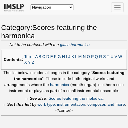
Toggle
naviga
Category:Scores featuring the
harmonica
Not to be confused with the
glass harmonica
.
Top
–
A
B
C
D
E
F
G
H
I
J
K
L
M
N
O
P
Q
R
S
T
U
V
W
Contents:
X
Y
Z
The list below includes all pages in the category "
Scores featuring
the harmonica
". These include both original works and
arrangements where the
harmonica
(mouth organ) is either a solo
instrument or plays as part of a small instrumental ensemble.
→
See also
:
Scores featuring the melodica
.
→
Sort this list
by
work type, instrumentation, composer, and more
.
</center>