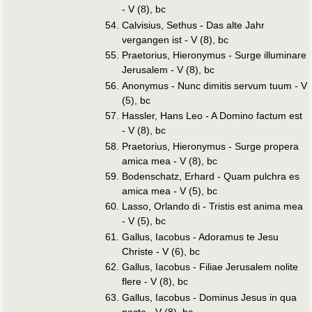
- V (8), bc
Calvisius, Sethus - Das alte Jahr
vergangen ist - V (8), bc
Praetorius, Hieronymus - Surge illuminare
Jerusalem - V (8), bc
Anonymus - Nunc dimitis servum tuum - V
(5), bc
Hassler, Hans Leo - A Domino factum est
- V (8), bc
Praetorius, Hieronymus - Surge propera
amica mea - V (8), bc
Bodenschatz, Erhard - Quam pulchra es
amica mea - V (5), bc
Lasso, Orlando di - Tristis est anima mea
- V (5), bc
Gallus, Iacobus - Adoramus te Jesu
Christe - V (6), bc
Gallus, Iacobus - Filiae Jerusalem nolite
flere - V (8), bc
Gallus, Iacobus - Dominus Jesus in qua
nocte - V (8), bc