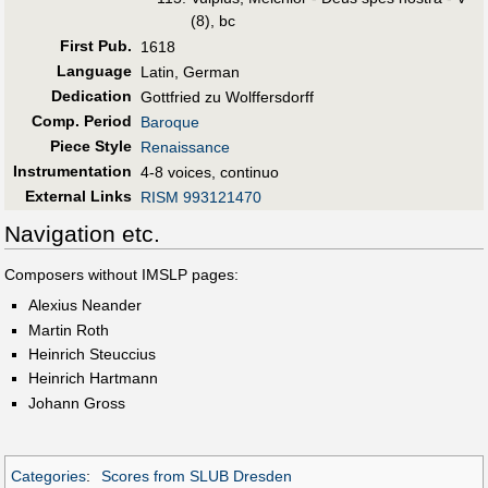
(8), bc
First Pub
.
1618
Language
Latin, German
Dedication
Gottfried zu Wolffersdorff
Comp. Period
Baroque
Piece Style
Renaissance
Instrumentation
4-8 voices, continuo
External Links
RISM 993121470
Navigation etc.
Composers without IMSLP pages:
Alexius Neander
Martin Roth
Heinrich Steuccius
Heinrich Hartmann
Johann Gross
Categories
:
Scores from SLUB Dresden