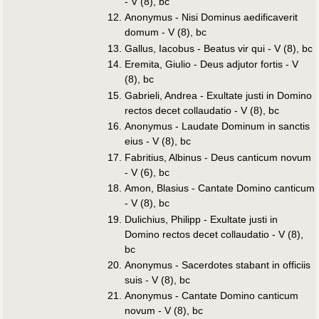
- V (8), bc
Anonymus - Nisi Dominus aedificaverit
domum - V (8), bc
Gallus, Iacobus - Beatus vir qui - V (8), bc
Eremita, Giulio - Deus adjutor fortis - V
(8), bc
Gabrieli, Andrea - Exultate justi in Domino
rectos decet collaudatio - V (8), bc
Anonymus - Laudate Dominum in sanctis
eius - V (8), bc
Fabritius, Albinus - Deus canticum novum
- V (6), bc
Amon, Blasius - Cantate Domino canticum
- V (8), bc
Dulichius, Philipp - Exultate justi in
Domino rectos decet collaudatio - V (8),
bc
Anonymus - Sacerdotes stabant in officiis
suis - V (8), bc
Anonymus - Cantate Domino canticum
novum - V (8), bc