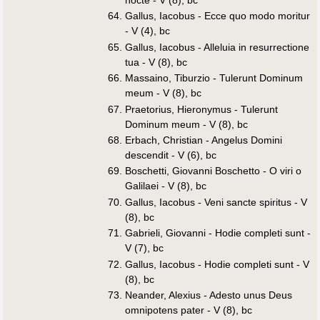
Gallus, Iacobus - Ecce quo modo moritur
- V (4), bc
Gallus, Iacobus - Alleluia in resurrectione
tua - V (8), bc
Massaino, Tiburzio - Tulerunt Dominum
meum - V (8), bc
Praetorius, Hieronymus - Tulerunt
Dominum meum - V (8), bc
Erbach, Christian - Angelus Domini
descendit - V (6), bc
Boschetti, Giovanni Boschetto - O viri o
Galilaei - V (8), bc
Gallus, Iacobus - Veni sancte spiritus - V
(8), bc
Gabrieli, Giovanni - Hodie completi sunt -
V (7), bc
Gallus, Iacobus - Hodie completi sunt - V
(8), bc
Neander, Alexius - Adesto unus Deus
omnipotens pater - V (8), bc