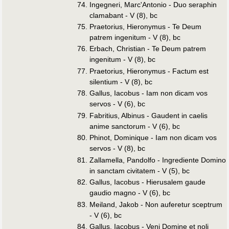
Ingegneri, Marc'Antonio - Duo seraphin
clamabant - V (8), bc
Praetorius, Hieronymus - Te Deum
patrem ingenitum - V (8), bc
Erbach, Christian - Te Deum patrem
ingenitum - V (8), bc
Praetorius, Hieronymus - Factum est
silentium - V (8), bc
Gallus, Iacobus - Iam non dicam vos
servos - V (6), bc
Fabritius, Albinus - Gaudent in caelis
anime sanctorum - V (6), bc
Phinot, Dominique - Iam non dicam vos
servos - V (8), bc
Zallamella, Pandolfo - Ingrediente Domino
in sanctam civitatem - V (5), bc
Gallus, Iacobus - Hierusalem gaude
gaudio magno - V (6), bc
Meiland, Jakob - Non auferetur sceptrum
- V (6), bc
Gallus, Iacobus - Veni Domine et noli