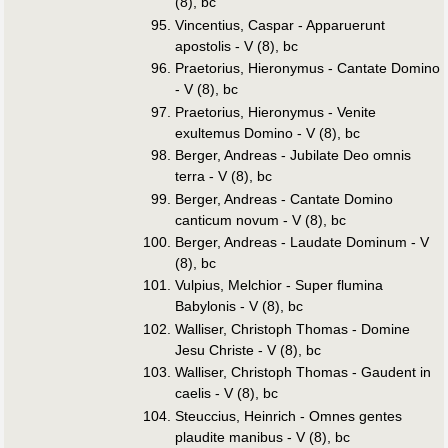
(8), bc
Vincentius, Caspar - Apparuerunt
apostolis - V (8), bc
Praetorius, Hieronymus - Cantate Domino
- V (8), bc
Praetorius, Hieronymus - Venite
exultemus Domino - V (8), bc
Berger, Andreas - Jubilate Deo omnis
terra - V (8), bc
Berger, Andreas - Cantate Domino
canticum novum - V (8), bc
Berger, Andreas - Laudate Dominum - V
(8), bc
Vulpius, Melchior - Super flumina
Babylonis - V (8), bc
Walliser, Christoph Thomas - Domine
Jesu Christe - V (8), bc
Walliser, Christoph Thomas - Gaudent in
caelis - V (8), bc
Steuccius, Heinrich - Omnes gentes
plaudite manibus - V (8), bc