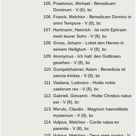
Praetorius, Michael - Benedicam
Dominum - V (6), bc
Franck, Melchior - Benedicam Domino in
omni Tempore - V (8), bc
Hartmann, Heinrich - Ist nicht Ephraim
mein teurer Sohn - V (8), bc
Gross, Johann - Lobet den Herren in
seinem Heiligtum - V (8), bc
Anonymus - Ich hab' den Gottlosen
gesehen - V (8), bc
Gumpelzhaimer, Adam - Benedicta sit
sancta trinitas - V (8), bc
Viadana, Lodovico - Hodie nobis
caelorum rex - V (8), bc
Gabrieli, Giovanni - Hodie Christus natus
est - V (8), bc
Merulo, Claudio - Magnum haereditatis
mysterium - V (8), bc
Vulpius, Melchior - Corde natus ex
parentis - V (8), bc
Vulpius, Melchior - Deus spes nostra - V