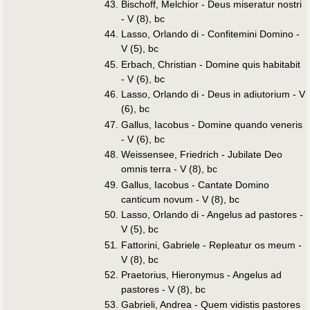
Bischoff, Melchior - Deus miseratur nostri
- V (8), bc
Lasso, Orlando di - Confitemini Domino -
V (5), bc
Erbach, Christian - Domine quis habitabit
- V (6), bc
Lasso, Orlando di - Deus in adiutorium - V
(6), bc
Gallus, Iacobus - Domine quando veneris
- V (6), bc
Weissensee, Friedrich - Jubilate Deo
omnis terra - V (8), bc
Gallus, Iacobus - Cantate Domino
canticum novum - V (8), bc
Lasso, Orlando di - Angelus ad pastores -
V (5), bc
Fattorini, Gabriele - Repleatur os meum -
V (8), bc
Praetorius, Hieronymus - Angelus ad
pastores - V (8), bc
Gabrieli, Andrea - Quem vidistis pastores