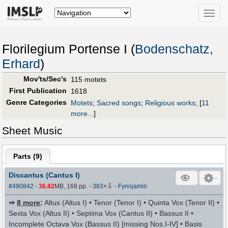
Toggle
naviga
Florilegium Portense I (
Bodenschatz,
Erhard
)
Mov'ts/Sec's
115 motets
First Publication
1618
Genre Categories
Motets
;
Sacred songs
;
Religious works
;
[
11
more...
]
Sheet Music
Parts (
9
)
Discantus (Cantus I)
⇩
#490842
-
36.82
MB, 168 pp.
-
383
×
-
Fynnjamin
⇒
8 more
:
Altus (Altus I) • Tenor (Tenor I) • Quinta Vox (Tenor II) •
Sexta Vox (Altus II) • Septima Vox (Cantus II) • Bassus II •
Incomplete Octava Vox (Bassus II) [missing Nos.I-IV] • Basis