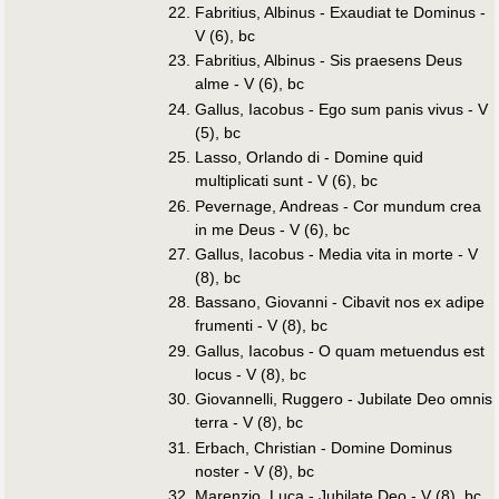
Fabritius, Albinus - Exaudiat te Dominus -
V (6), bc
Fabritius, Albinus - Sis praesens Deus
alme - V (6), bc
Gallus, Iacobus - Ego sum panis vivus - V
(5), bc
Lasso, Orlando di - Domine quid
multiplicati sunt - V (6), bc
Pevernage, Andreas - Cor mundum crea
in me Deus - V (6), bc
Gallus, Iacobus - Media vita in morte - V
(8), bc
Bassano, Giovanni - Cibavit nos ex adipe
frumenti - V (8), bc
Gallus, Iacobus - O quam metuendus est
locus - V (8), bc
Giovannelli, Ruggero - Jubilate Deo omnis
terra - V (8), bc
Erbach, Christian - Domine Dominus
noster - V (8), bc
Marenzio, Luca - Jubilate Deo - V (8), bc