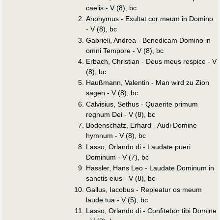
caelis - V (8), bc
Anonymus - Exultat cor meum in Domino
- V (8), bc
Gabrieli, Andrea - Benedicam Domino in
omni Tempore - V (8), bc
Erbach, Christian - Deus meus respice - V
(8), bc
Haußmann, Valentin - Man wird zu Zion
sagen - V (8), bc
Calvisius, Sethus - Quaerite primum
regnum Dei - V (8), bc
Bodenschatz, Erhard - Audi Domine
hymnum - V (8), bc
Lasso, Orlando di - Laudate pueri
Dominum - V (7), bc
Hassler, Hans Leo - Laudate Dominum in
sanctis eius - V (8), bc
Gallus, Iacobus - Repleatur os meum
laude tua - V (5), bc
Lasso, Orlando di - Confitebor tibi Domine