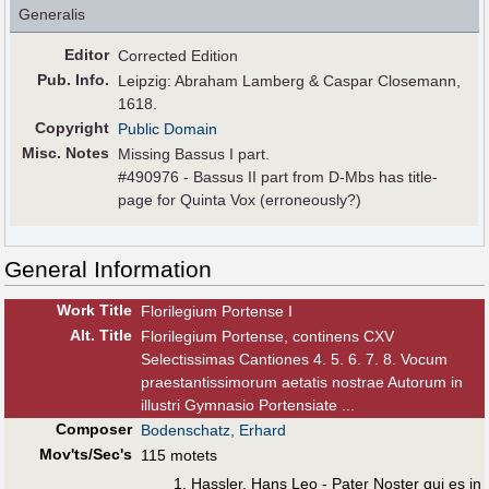
Generalis
Editor
Corrected Edition
Pub
.
Info.
Leipzig: Abraham Lamberg & Caspar Closemann,
1618.
Copyright
Public Domain
Misc. Notes
Missing Bassus I part.
#490976 - Bassus II part from D-Mbs has title-
page for Quinta Vox (erroneously?)
General Information
Work Title
Florilegium Portense I
Alt
.
Title
Florilegium Portense, continens CXV
Selectissimas Cantiones 4. 5. 6. 7. 8. Vocum
praestantissimorum aetatis nostrae Autorum in
illustri Gymnasio Portensiate ...
Composer
Bodenschatz, Erhard
Mov'ts/Sec's
115 motets
Hassler, Hans Leo - Pater Noster qui es in