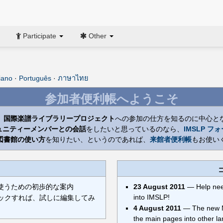
Participate
Other
liano
·
Português
·
ภาษาไทย
参加者便利帳へようこそ
、
国際楽譜ライブラリープロジェクト
への参加の仕方を知るのに中心と
ュニティーメンバーとの会話
をしたいと思っているのなら、
IMSLP フ
図書館の使い方
を知りたい、というのであれば、
来館者便利帳
もお使い
使うための初歩的な案内
23 August 2011
— Help nee
into IMSLP!
ックすれば、試しに編集してみ
4 August 2011
— The new Ma
the main pages into other l