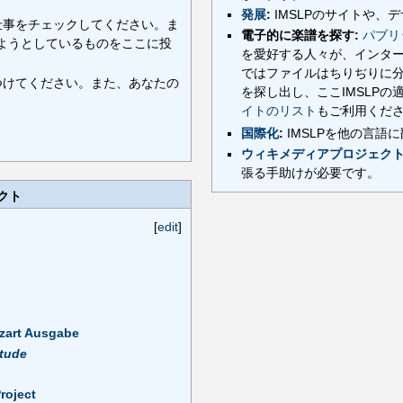
発展
:
IMSLPのサイトや、
仕事をチェックしてください。ま
電子的に楽譜を探す:
パブリ
ようとしているものをここに投
を愛好する人々が、インタ
ではファイルはちりぢりに
つけてください。また、あなたの
を探し出し、ここIMSLP
イトのリスト
もご利用くだ
国際化
:
IMSLPを他の言語
ウィキメディアプロジェク
張る手助けが必要です。
クト
[
edit
]
zart Ausgabe
tude
roject