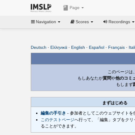
Page
Navigation
Scores
Recordings
Deutsch
·
Ελληνικά
·
English
·
Español
·
Français
·
Ita
このページは
もしあなたが
質問
や
他のコミ
もしまず
まずはじめる
編集の手引き
- 参加者としてこのウェブサイトを
このテストページ
へ行って、「編集」タブをクリ
ることができます。