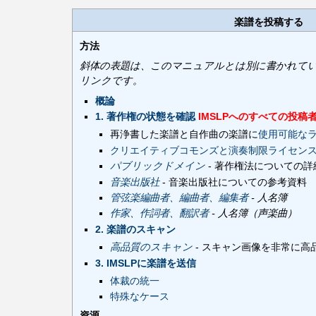
楽譜を投稿する
方法
斜体の表題は、このマニュアルとは別に書かれて
リンクです。
概論
1. 著作権の状態を確認
IMSLPへのすべての投
再浄書した楽譜と自作曲の楽譜に
使用可能な
クリエイティブコモンズと演奏制限ライセン
パブリックドメイン
- 著作権法についての
音楽出版社
- 音楽出版社についての参考資料
管弦楽編曲者、編曲者、編集者
- 人名簿
作家、作詞者、翻訳者
- 人名簿（声楽曲）
2. 楽譜のスキャン
高品質のスキャン
- スキャン画像を非常に高
3. IMSLPに楽譜を送信
体裁の統一
特殊なケース
資源