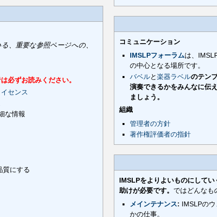
コミュニケーション
いる、重要な参照ページへの、
IMSLPフォーラム
は、IMS
の中心となる場所です。
バベル
と
楽器ラベル
のテン
稿者は必ずお読みください。
演奏できるかをみんなに伝
ライセンス
ましょう。
ス
組織
詳細な情報
管理者の方針
著作権評価者の指針
品質にする
IMSLPをよりよいものにして
助けが必要です。
ではどんなも
メインテナンス
:
IMSLP
かの仕事。