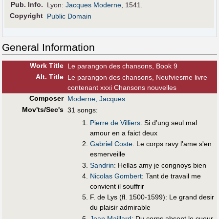
Pub
.
Info.
Lyon:
Jacques Moderne
, 1541.
Copyright
Public Domain
General Information
Work Title
Le parangon des chansons, Book 9
Alt
.
Title
Le parangon des chansons, Neufviesme livre
contenant xxxi Chansons nouvelles
Composer
Moderne, Jacques
Mov'ts/Sec's
31 songs:
Pierre de Villiers
: Si d'ung seul mal
amour en a faict deux
Gabriel Coste
: Le corps ravy l'ame s'en
esmerveille
Sandrin
: Hellas amy je congnoys bien
Nicolas Gombert
: Tant de travail me
convient il souffrir
F. de Lys (fl. 1500-1599): Le grand desir
du plaisir admirable
Jean Maillard
: Du corps absent le cueur