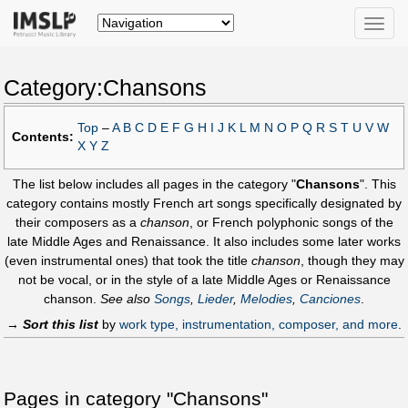
Toggle
naviga
Category:Chansons
Top
–
A
B
C
D
E
F
G
H
I
J
K
L
M
N
O
P
Q
R
S
T
U
V
W
Contents:
X
Y
Z
The list below includes all pages in the category "
Chansons
". This
category contains mostly French art songs specifically designated by
their composers as a
chanson
, or French polyphonic songs of the
late Middle Ages and Renaissance. It also includes some later works
(even instrumental ones) that took the title
chanson
, though they may
not be vocal, or in the style of a late Middle Ages or Renaissance
chanson.
See also
Songs
,
Lieder
,
Melodies
,
Canciones
.
→
Sort this list
by
work type, instrumentation, composer, and more
.
Pages in category "Chansons"