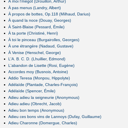
À moi l'mégot (Drouillon, Arthur)
À pas menus (Landry, Albert)
À propos de bottes, Op.118 (Milhaud, Darius)
À quand la noce (Douay, Georges)
À Saint-Blaise (Pessard, Émile)
À ta porte (Christiné, Henri)
À toi le pinceau (Burgairolles, Georges)
À une étrangère (Nadaud, Gustave)
À Venise (Henschel, George)
L'A. B. C. D. (Lhuillier, Edmond)
L'abandon de Lisette (Rosi, Eugène)
Accordes moy (Busnois, Antoine)
Addio Teresa (Monpou, Hippolyte)
Adélaïde (Plantade, Charles-François)
Adélaïde (Spencer, Émile)
Adieu adieu la seigneurie (Anonymous)
Adieu adieu (Obrecht, Jacob)
Adieu bon temps (Anonymous)
Adieu ces bons vins de Lannoys (Dufay, Guillaume)
Adieu Charonne (Domergue, Charles)