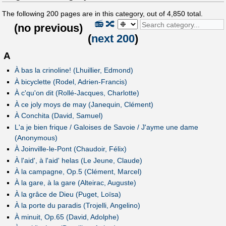
The following
200
pages are in this category, out of
4,850
total.
📻
🔀
(
no previous
)
(
next 200
)
A
À bas la crinoline! (Lhuillier, Edmond)
À bicyclette (Rodel, Adrien-Francis)
À c'qu'on dit (Rollé-Jacques, Charlotte)
À ce joly moys de may (Janequin, Clément)
À Conchita (David, Samuel)
L'a je bien frique / Galoises de Savoie / J'ayme une dame
(Anonymous)
À Joinville-le-Pont (Chaudoir, Félix)
À l'aid', à l'aid' helas (Le Jeune, Claude)
À la campagne, Op.5 (Clément, Marcel)
À la gare, à la gare (Alteirac, Auguste)
À la grâce de Dieu (Puget, Loïsa)
À la porte du paradis (Trojelli, Angelino)
À minuit, Op.65 (David, Adolphe)