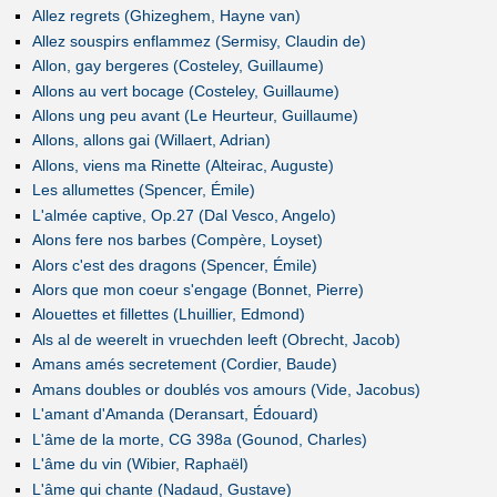
Allez regrets (Ghizeghem, Hayne van)
Allez souspirs enflammez (Sermisy, Claudin de)
Allon, gay bergeres (Costeley, Guillaume)
Allons au vert bocage (Costeley, Guillaume)
Allons ung peu avant (Le Heurteur, Guillaume)
Allons, allons gai (Willaert, Adrian)
Allons, viens ma Rinette (Alteirac, Auguste)
Les allumettes (Spencer, Émile)
L'almée captive, Op.27 (Dal Vesco, Angelo)
Alons fere nos barbes (Compère, Loyset)
Alors c'est des dragons (Spencer, Émile)
Alors que mon coeur s'engage (Bonnet, Pierre)
Alouettes et fillettes (Lhuillier, Edmond)
Als al de weerelt in vruechden leeft (Obrecht, Jacob)
Amans amés secretement (Cordier, Baude)
Amans doubles or doublés vos amours (Vide, Jacobus)
L'amant d'Amanda (Deransart, Édouard)
L'âme de la morte, CG 398a (Gounod, Charles)
L'âme du vin (Wibier, Raphaël)
L'âme qui chante (Nadaud, Gustave)