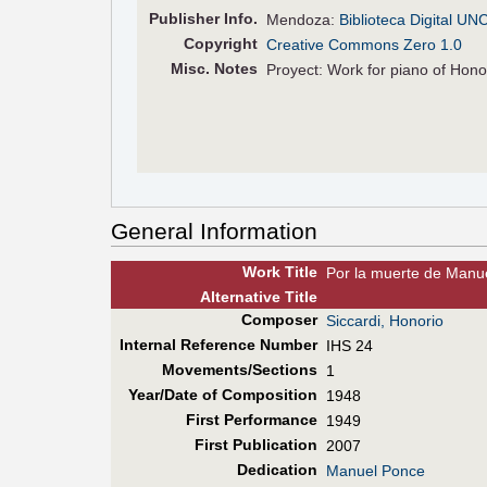
Pub
lisher
Info.
Mendoza:
Biblioteca Digital UN
Copyright
Creative Commons Zero 1.0
Misc. Notes
Proyect: Work for piano of Hono
General Information
Work Title
Por la muerte de Manu
Alt
ernative
Title
Composer
Siccardi, Honorio
Internal Reference Number
IHS 24
Movements/Sections
1
Year/Date of Composition
1948
First Perf
ormance
1949
First Pub
lication
2007
Dedication
Manuel Ponce