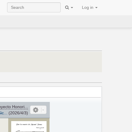
Log in
yecto Honori...
ic...
(2026/4/3)