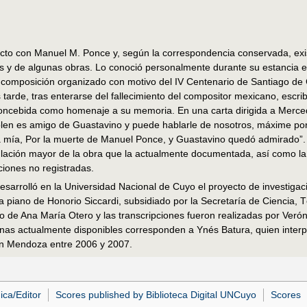
cto con Manuel M. Ponce y, según la correspondencia conservada, exi
es y de algunas obras. Lo conoció personalmente durante su estancia e
composición organizado con motivo del IV Centenario de Santiago de C
arde, tras enterarse del fallecimiento del compositor mexicano, escrib
oncebida como homenaje a su memoria. En una carta dirigida a Merce
solen es amigo de Guastavino y puede hablarle de nosotros, máxime p
 mía, Por la muerte de Manuel Ponce, y Guastavino quedó admirado”. 
culación mayor de la obra que la actualmente documentada, así como la 
ciones no registradas.
esarrolló en la Universidad Nacional de Cuyo el proyecto de investiga
a piano de Honorio Siccardi, subsidiado por la Secretaría de Ciencia, 
o de Ana María Otero y las transcripciones fueron realizadas por Verón
nas actualmente disponibles corresponden a Ynés Batura, quien interp
 en Mendoza entre 2006 y 2007.
ica/Editor
Scores published by Biblioteca Digital UNCuyo
Scores