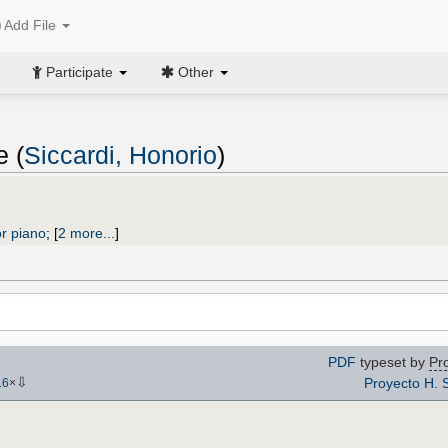
Add File
Participate
Other
e (
Siccardi, Honorio
)
r piano
;
[
2 more...
]
PDF
typeset by
Pro
⇩
Proyecto H. S
16
×