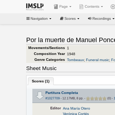
Page
Contents
Navigation
Scores
Recordings
Por la muerte de Manuel Ponc
Movements/Sections
1
Composition Year
1948
Genre Categories
Tombeaux
;
Funeral music
;
Fo
Sheet Music
Scores (
1
)
Partitura Completa
#1027709
- 12.17MB, 8 pp.
-
(
0
)
-
Editor
Ana María Otero
Verónica Cortés