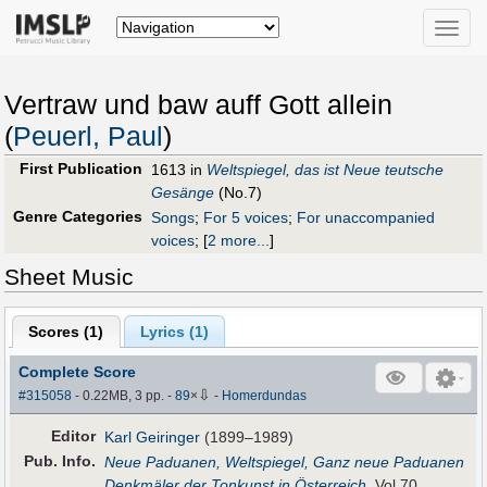
Toggle
naviga
Vertraw und baw auff Gott allein
(
Peuerl, Paul
)
First Publication
1613 in
Weltspiegel, das ist Neue teutsche
Gesänge
(No.7)
Genre Categories
Songs
;
For 5 voices
;
For unaccompanied
voices
;
[
2 more...
]
Sheet Music
Scores (
1
)
Lyrics (1)
Complete Score
⇩
#315058
- 0.22MB, 3 pp.
-
89
×
-
Homerdundas
Editor
Karl Geiringer
(1899–1989)
Pub
.
Info.
Neue Paduanen, Weltspiegel, Ganz neue Paduanen
Denkmäler der Tonkunst in Österreich
, Vol.70