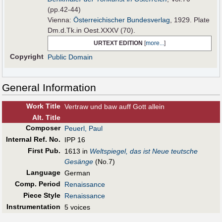
(pp.42-44)
Vienna:
Österreichischer Bundesverlag
, 1929. Plate
Dm.d.Tk.in Oest.XXXV (70).
URTEXT EDITION
[
more...
]
Copyright
Public Domain
General Information
Work Title
Vertraw und baw auff Gott allein
Alt
.
Title
Composer
Peuerl, Paul
Internal Ref. No.
IPP 16
First Pub
.
1613 in
Weltspiegel, das ist Neue teutsche
Gesänge
(No.7)
Language
German
Comp. Period
Renaissance
Piece Style
Renaissance
Instrumentation
5 voices