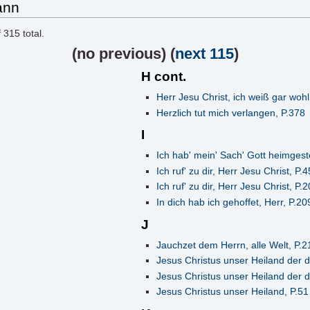
ann
f
315
total.
(
no previous
) (
next 115
)
H cont.
Herr Jesu Christ, ich weiß gar wohl
Herzlich tut mich verlangen, P.378
I
Ich hab' mein' Sach' Gott heimgeste
Ich ruf' zu dir, Herr Jesu Christ, P.4
Ich ruf' zu dir, Herr Jesu Christ, P.
In dich hab ich gehoffet, Herr, P.20
J
Jauchzet dem Herrn, alle Welt, P.2
Jesus Christus unser Heiland der 
Jesus Christus unser Heiland der 
Jesus Christus unser Heiland, P.51