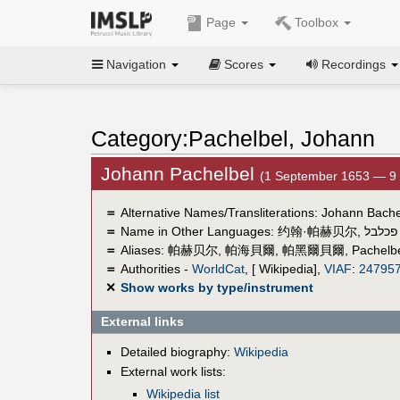
Page
Toolbox
Navigation
Scores
Recordings
Category:Pachelbel, Johann
Johann Pachelbel
(1 September 1653 — 9
＝
Alternative Names/Transliterations: Johann Bache
＝
Name in Other Languages:
约翰·帕赫贝尔
,
 פכלבל
＝
Aliases:
帕赫贝尔
,
帕海貝爾
,
帕黑爾貝爾
,
Pachelb
＝
Authorities -
WorldCat
, [ Wikipedia],
VIAF
:
24795
✕
Show works by type/instrument
External links
Detailed biography:
Wikipedia
External work lists:
Wikipedia list