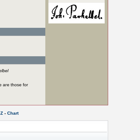
lbel
e are those for
Z
-
Chart