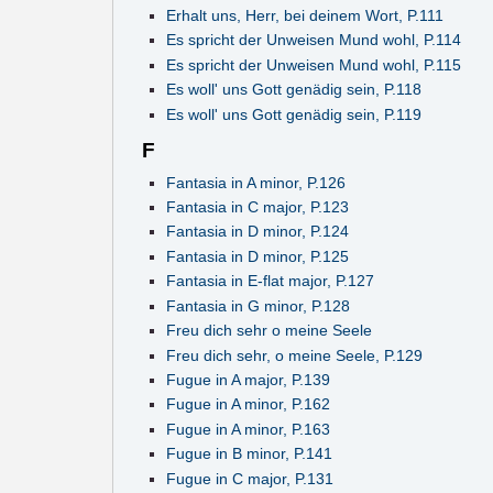
Erhalt uns, Herr, bei deinem Wort, P.111
Es spricht der Unweisen Mund wohl, P.114
Es spricht der Unweisen Mund wohl, P.115
Es woll' uns Gott genädig sein, P.118
Es woll' uns Gott genädig sein, P.119
F
Fantasia in A minor, P.126
Fantasia in C major, P.123
Fantasia in D minor, P.124
Fantasia in D minor, P.125
Fantasia in E-flat major, P.127
Fantasia in G minor, P.128
Freu dich sehr o meine Seele
Freu dich sehr, o meine Seele, P.129
Fugue in A major, P.139
Fugue in A minor, P.162
Fugue in A minor, P.163
Fugue in B minor, P.141
Fugue in C major, P.131