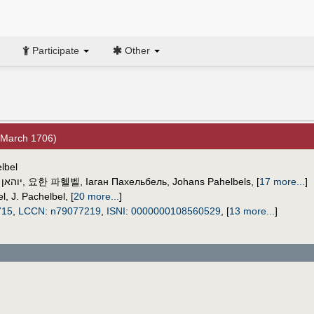
Participate
Other
 March 1706)
lbel
יוהאן
,
요한 파헬벨
,
Іаган Пахельбель
,
Johans Pahelbels
,
[
17 more...
]
el
,
J. Pachelbel
,
[
20 more...
]
715
,
LCCN
:
n79077219
,
ISNI
:
0000000108560529
,
[
13 more...
]