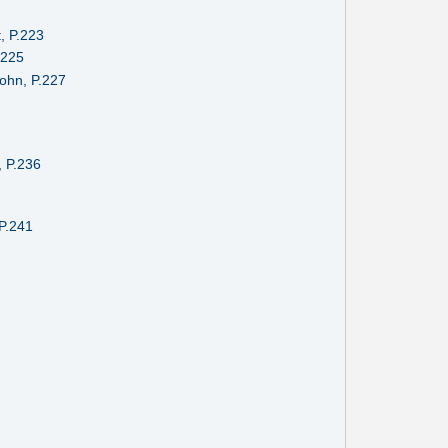
, P.223
.225
Sohn, P.227
, P.236
 P.241