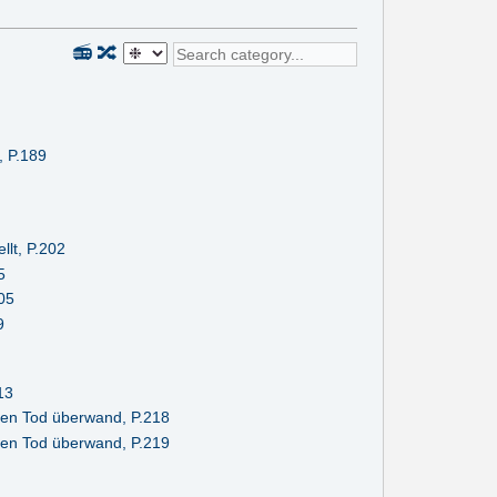
📻
🔀
, P.189
llt, P.202
5
205
9
13
den Tod überwand, P.218
den Tod überwand, P.219