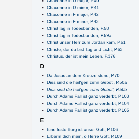
Chaconne in D major, P.40
Chaconne in D minor, P.41
Chaconne in F major, P.42
Chaconne in F minor, P.43
Christ lag in Todesbanden, P.58
Christ lag in Todesbanden, P.59a
Christ unser Herr zum Jordan kam, P.61
Christe, der du bist Tag und Licht, P.63
Christus, der ist mein Leben, P.376
D
Da Jesus an dem Kreuze stund, P.70
Dies sind die heil'gen zehn Gebot', P.50a
Dies sind die heil'gen zehn Gebot', P.50b
Durch Adams Fall ist ganz verderbt, P.103
Durch Adams Fall ist ganz verderbt, P.104
Durch Adams Fall ist ganz verderbt, P.105
E
Eine feste Burg ist unser Gott, P.106
Erbarm dich mein, o Herre Gott, P.109