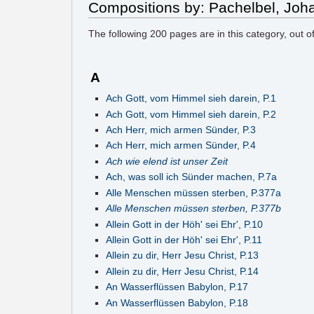
Compositions by: Pachelbel, Joh
The following
200
pages are in this category, out o
A
Ach Gott, vom Himmel sieh darein, P.1
Ach Gott, vom Himmel sieh darein, P.2
Ach Herr, mich armen Sünder, P.3
Ach Herr, mich armen Sünder, P.4
Ach wie elend ist unser Zeit
Ach, was soll ich Sünder machen, P.7a
Alle Menschen müssen sterben, P.377a
Alle Menschen müssen sterben, P.377b
Allein Gott in der Höh' sei Ehr', P.10
Allein Gott in der Höh' sei Ehr', P.11
Allein zu dir, Herr Jesu Christ, P.13
Allein zu dir, Herr Jesu Christ, P.14
An Wasserflüssen Babylon, P.17
An Wasserflüssen Babylon, P.18