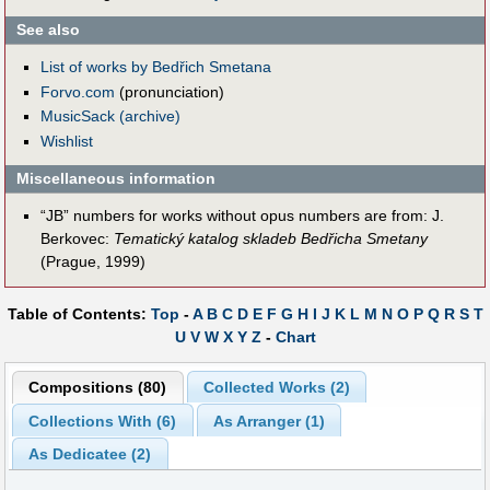
See also
List of works by Bedřich Smetana
Forvo.com
(pronunciation)
MusicSack (archive)
Wishlist
Miscellaneous information
“JB” numbers for works without opus numbers are from: J.
Berkovec:
Tematický katalog skladeb Bedřicha Smetany
(Prague, 1999)
Table of Contents:
Top
-
A
B
C
D
E
F
G
H
I
J
K
L
M
N
O
P
Q
R
S
T
U
V
W
X
Y
Z
-
Chart
Compositions (80)
Collected Works (2)
Collections With (6)
As Arranger (1)
As Dedicatee (2)