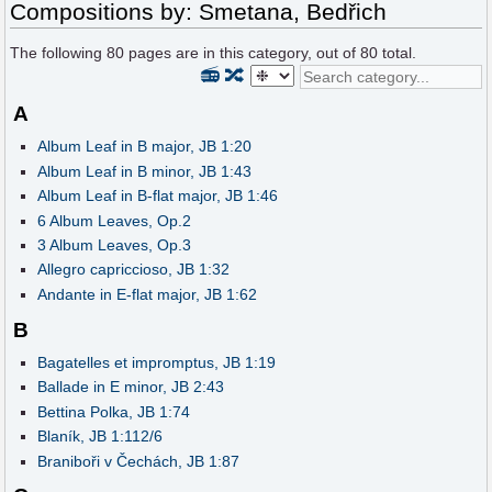
Compositions by: Smetana, Bedřich
The following
80
pages are in this category, out of
80
total.
📻
🔀
A
Album Leaf in B major, JB 1:20
Album Leaf in B minor, JB 1:43
Album Leaf in B-flat major, JB 1:46
6 Album Leaves, Op.2
3 Album Leaves, Op.3
Allegro capriccioso, JB 1:32
Andante in E-flat major, JB 1:62
B
Bagatelles et impromptus, JB 1:19
Ballade in E minor, JB 2:43
Bettina Polka, JB 1:74
Blaník, JB 1:112/6
Braniboři v Čechách, JB 1:87