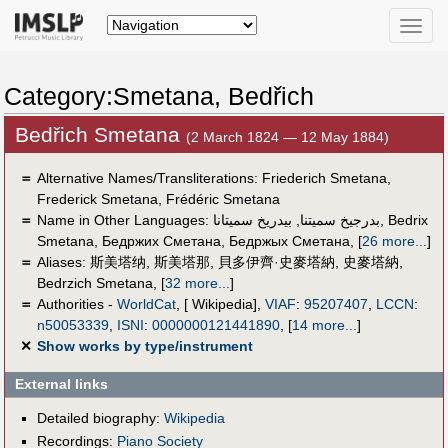
Toggle
naviga
Category:Smetana, Bedřich
Bedřich Smetana
(2 March 1824 — 12 May 1884)
＝
Alternative Names/Transliterations: Friederich Smetana,
Frederick Smetana, Frédéric Smetana
＝
Name in Other Languages:
بيدريخ سميتانا
,
بدرجيخ سميتنا
,
Bedrix
Smetana
,
Бедржих Сметана
,
Бедржых Сметана
,
[
26 more...
]
＝
Aliases:
斯美塔纳
,
斯美塔那
,
貝多伊齊·史麥塔納
,
史麥塔納
,
Bedrzich Smetana
,
[
32 more...
]
＝
Authorities -
WorldCat
, [ Wikipedia],
VIAF
:
95207407
,
LCCN
:
n50053339
,
ISNI
:
0000000121441890
,
[
14 more...
]
✕
Show works by type/instrument
External links
Detailed biography:
Wikipedia
Recordings:
Piano Society