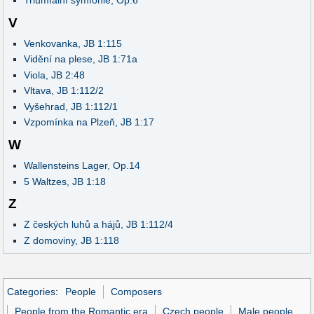
Triumfální symfonie, Op.6
V
Venkovanka, JB 1:115
Vidění na plese, JB 1:71a
Viola, JB 2:48
Vltava, JB 1:112/2
Vyšehrad, JB 1:112/1
Vzpomínka na Plzeň, JB 1:17
W
Wallensteins Lager, Op.14
5 Waltzes, JB 1:18
Z
Z českých luhů a hájů, JB 1:112/4
Z domoviny, JB 1:118
Categories
:
People
Composers
People from the Romantic era
Czech people
Male people