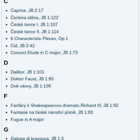
C
Caprice, JB.2:17
Čertova stĕna, JB 1:122
České tance I, JB 1:107
České tance II, JB 1:114
6 Characteristic Pieces, Op.1
Cid, JB 2:42
Concert Etude in C major, JB 1:73
D
Dalibor, JB 1:101
Doktor Faust, JB 1:85
Dvě vdovy, JB 1:108
F
Fanfáry k Shakespearovu dramatu Richard III, JB 1:92
Fantasie na české národní písně, JB 1:83
Fugue in A major
G
Galopp di bravoura, JB 1:3