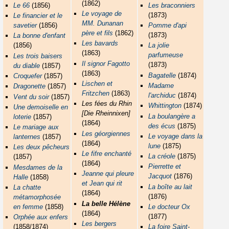
(1862)
Le 66
(1856)
Les braconniers
Le voyage de
(1873)
Le financier et le
MM. Dunanan
savetier
(1856)
Pomme d'api
père et fils
(1862)
(1873)
La bonne d'enfant
Les bavards
(1856)
La jolie
(1863)
parfumeuse
Les trois baisers
Il signor Fagotto
(1873)
du diable
(1857)
(1863)
Bagatelle
(1874)
Croquefer
(1857)
Lischen et
Madame
Dragonette
(1857)
Fritzchen
(1863)
l'archiduc
(1874)
Vent du soir
(1857)
Les fées du Rhin
Whittington
(1874)
Une demoiselle en
[Die Rheinnixen]
La boulangère a
loterie
(1857)
(1864)
des écus
(1875)
Le mariage aux
Les géorgiennes
Le voyage dans la
lanternes
(1857)
(1864)
lune
(1875)
Les deux pêcheurs
Le fifre enchanté
La créole
(1875)
(1857)
(1864)
Pierrette et
Mesdames de la
Jeanne qui pleure
Jacquot
(1876)
Halle
(1858)
et Jean qui rit
La boîte au lait
La chatte
(1864)
(1876)
métamorphosée
La belle Hélène
en femme
(1858)
Le docteur Ox
(1864)
(1877)
Orphée aux enfers
Les bergers
(1858/1874)
La foire Saint-