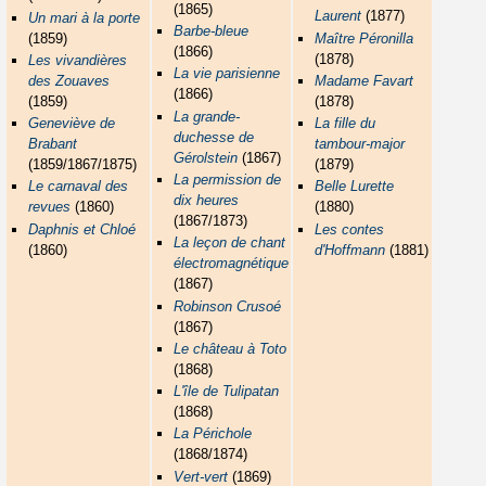
(1865)
Laurent
(1877)
Un mari à la porte
Barbe-bleue
(1859)
Maître Péronilla
(1866)
(1878)
Les vivandières
La vie parisienne
des Zouaves
Madame Favart
(1866)
(1859)
(1878)
La grande-
Geneviève de
La fille du
duchesse de
Brabant
tambour-major
Gérolstein
(1867)
(1859/1867/1875)
(1879)
La permission de
Le carnaval des
Belle Lurette
dix heures
revues
(1860)
(1880)
(1867/1873)
Daphnis et Chloé
Les contes
La leçon de chant
(1860)
d'Hoffmann
(1881)
électromagnétique
(1867)
Robinson Crusoé
(1867)
Le château à Toto
(1868)
L'île de Tulipatan
(1868)
La Périchole
(1868/1874)
Vert-vert
(1869)