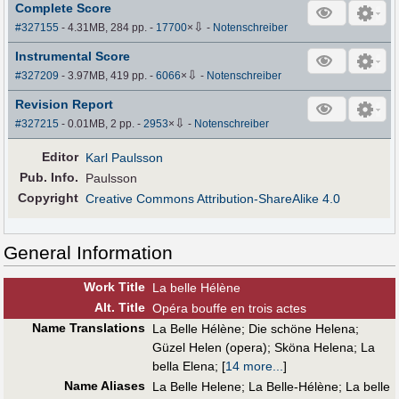
Complete Score
⇩
#327155
- 4.31MB, 284 pp.
-
17700
×
-
Notenschreiber
Instrumental Score
⇩
#327209
- 3.97MB, 419 pp.
-
6066
×
-
Notenschreiber
Revision Report
⇩
#327215
- 0.01MB, 2 pp.
-
2953
×
-
Notenschreiber
Editor
Karl Paulsson
Pub
.
Info.
Paulsson
Copyright
Creative Commons Attribution-ShareAlike 4.0
General Information
Work Title
La belle Hélène
Alt
.
Title
Opéra bouffe en trois actes
Name Translations
La Belle Hélène
;
Die schöne Helena
;
Güzel Helen (opera)
;
Sköna Helena
;
La
bella Elena
;
[
14 more...
]
Name Aliases
La Belle Helene
;
La Belle-Hélène
;
La belle