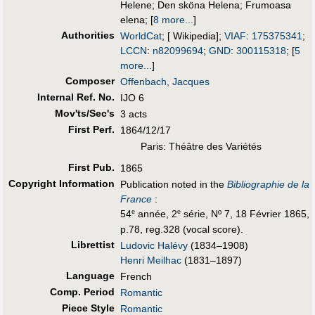
Helene
;
Den sköna Helena
;
Frumoasa
elena
;
[
8 more...
]
Authorities
WorldCat
; [ Wikipedia];
VIAF
:
175375341
;
LCCN
:
n82099694
;
GND
:
300115318
;
[
5
more...
]
Composer
Offenbach, Jacques
Internal Ref. No.
IJO 6
Mov'ts/Sec's
3 acts
First Perf
.
1864/12/17
Paris: Théâtre des Variétés
First Pub
.
1865
Copyright Information
Publication noted in the
Bibliographie de la
France
:
54
année, 2
série, Nº 7, 18 Février 1865,
e
e
p.78, reg.328 (vocal score).
Librettist
Ludovic Halévy
(1834–1908)
Henri Meilhac
(1831–1897)
Language
French
Comp. Period
Romantic
Piece Style
Romantic