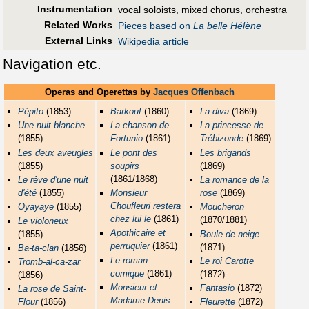
Instrumentation
vocal soloists, mixed chorus, orchestra
Related Works
Pieces based on
La belle Hélène
External Links
Wikipedia article
Navigation etc.
Operas and Operettas by
Jacques Offenbach
Pépito
(1853)
Barkouf
(1860)
La diva
(1869)
Une nuit blanche
La chanson de
La princesse de
(1855)
Fortunio
(1861)
Trébizonde
(1869)
Les deux aveugles
Le pont des
Les brigands
(1855)
soupirs
(1869)
(1861/1868)
Le rêve d'une nuit
La romance de la
d'été
(1855)
Monsieur
rose
(1869)
Choufleuri restera
Oyayaye
(1855)
Moucheron
chez lui le
(1861)
(1870/1881)
Le violoneux
Apothicaire et
(1855)
Boule de neige
perruquier
(1861)
(1871)
Ba-ta-clan
(1856)
Le roman
Le roi Carotte
Tromb-al-ca-zar
comique
(1861)
(1872)
(1856)
Monsieur et
Fantasio
(1872)
La rose de Saint-
Madame Denis
Flour
(1856)
Fleurette
(1872)