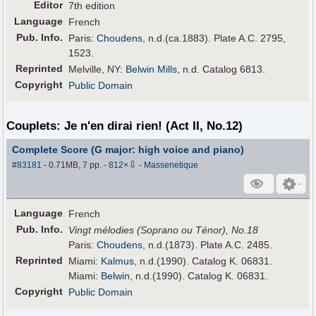
Editor
7th edition
Language
French
Pub
.
Info.
Paris:
Choudens
, n.d.(ca.1883). Plate A.C. 2795,
1523.
Reprinted
Melville, NY:
Belwin Mills
, n.d. Catalog 6813.
Copyright
Public Domain
Couplets: Je n'en dirai rien! (Act II, No.12)
Complete Score (G major: high voice and piano)
⇩
#83181
- 0.71MB, 7 pp.
-
812
×
-
Massenetique
Language
French
Pub
.
Info.
Vingt mélodies (Soprano ou Ténor), No.18
Paris:
Choudens
, n.d.(1873). Plate A.C. 2485.
Reprinted
Miami:
Kalmus
, n.d.(1990). Catalog K. 06831.
Miami:
Belwin
, n.d.(1990). Catalog K. 06831.
Copyright
Public Domain