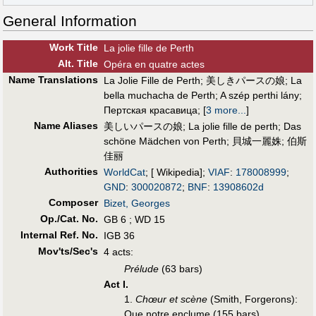
General Information
Work Title
La jolie fille de Perth
Alt
.
Title
Opéra en quatre actes
Name Translations
La Jolie Fille de Perth
;
美しきパースの娘
;
La
bella muchacha de Perth
;
A szép perthi lány
;
Пертская красавица
;
[
3 more...
]
Name Aliases
美しいパースの娘
;
La jolie fille de perth
;
Das
schöne Mädchen von Perth
;
貝城一麗姝
;
伯斯
佳丽
Authorities
WorldCat
; [ Wikipedia];
VIAF
:
178008999
;
GND
:
300020872
;
BNF
:
13908602d
Composer
Bizet, Georges
Op./Cat. No.
GB 6 ; WD 15
Internal Ref. No.
IGB 36
Mov'ts/Sec's
4 acts:
Prélude
(63 bars)
Act I.
1.
Chœur et scène
(Smith, Forgerons):
Que notre enclume (155 bars)