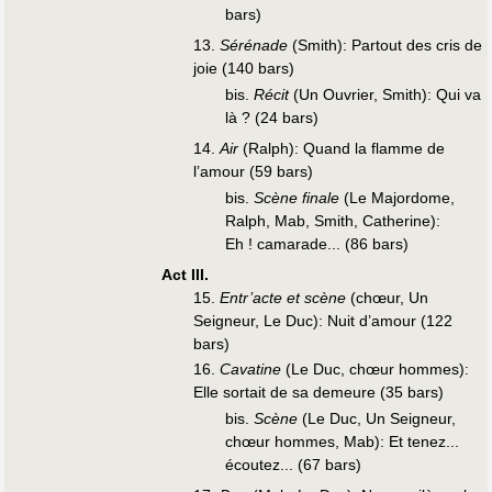
bars)
13.
Sérénade
(Smith): Partout des cris de
joie (140 bars)
bis.
Récit
(Un Ouvrier, Smith): Qui va
là ? (24 bars)
14.
Air
(Ralph): Quand la flamme de
l’amour (59 bars)
bis.
Scène finale
(Le Majordome,
Ralph, Mab, Smith, Catherine):
Eh ! camarade... (86 bars)
Act III.
15.
Entr’acte et scène
(chœur, Un
Seigneur, Le Duc): Nuit d’amour (122
bars)
16.
Cavatine
(Le Duc, chœur hommes):
Elle sortait de sa demeure (35 bars)
bis.
Scène
(Le Duc, Un Seigneur,
chœur hommes, Mab): Et tenez...
écoutez... (67 bars)