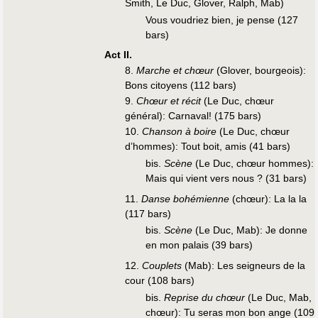
Smith, Le Duc, Glover, Ralph, Mab)
Vous voudriez bien, je pense (127
bars)
Act II.
8.
Marche et chœur
(Glover, bourgeois):
Bons citoyens (112 bars)
9.
Chœur et récit
(Le Duc, chœur
général): Carnaval! (175 bars)
10.
Chanson à boire
(Le Duc, chœur
d’hommes): Tout boit, amis (41 bars)
bis.
Scène
(Le Duc, chœur hommes):
Mais qui vient vers nous ? (31 bars)
11.
Danse bohémienne
(chœur): La la la
(117 bars)
bis.
Scène
(Le Duc, Mab): Je donne
en mon palais (39 bars)
12.
Couplets
(Mab): Les seigneurs de la
cour (108 bars)
bis.
Reprise du chœur
(Le Duc, Mab,
chœur): Tu seras mon bon ange (109