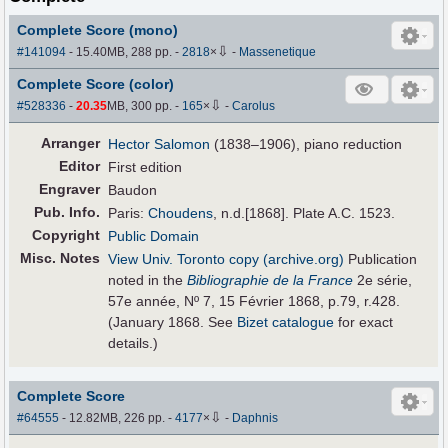
Complete Score (mono)
⇩
#141094
- 15.40MB, 288 pp.
-
2818
×
-
Massenetique
Complete Score (color)
⇩
#528336
-
20.35
MB, 300 pp.
-
165
×
-
Carolus
Arranger
Hector Salomon
(1838–1906), piano reduction
Editor
First edition
Engraver
Baudon
Pub
.
Info.
Paris:
Choudens
, n.d.[1868]. Plate A.C. 1523.
Copyright
Public Domain
Misc. Notes
View Univ. Toronto copy (archive.org)
Publication
noted in the
Bibliographie de la France
2e série,
57e année, Nº 7, 15 Février 1868, p.79, r.428.
(January 1868. See
Bizet catalogue
for exact
details.)
Complete Score
⇩
#64555
- 12.82MB, 226 pp.
-
4177
×
-
Daphnis