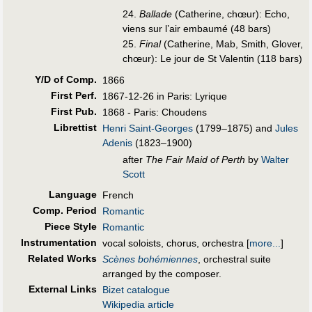
24.
Ballade
(Catherine, chœur): Echo,
viens sur l’air embaumé (48 bars)
25.
Final
(Catherine, Mab, Smith, Glover,
chœur): Le jour de St Valentin (118 bars)
Y/D of Comp.
1866
First Perf
.
1867-12-26 in Paris: Lyrique
First Pub
.
1868 - Paris: Choudens
Librettist
Henri Saint-Georges
(1799–1875) and
Jules
Adenis
(1823–1900)
after
The Fair Maid of Perth
by
Walter
Scott
Language
French
Comp. Period
Romantic
Piece Style
Romantic
Instrumentation
vocal soloists, chorus, orchestra
[
more...
]
Related Works
Scènes bohémiennes
, orchestral suite
arranged by the composer.
External Links
Bizet catalogue
Wikipedia article