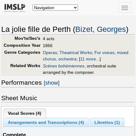
Toggle
naviga
La jolie fille de Perth (
Bizet, Georges
)
Mov'ts/Sec's
4 acts
Composition Year
1866
Genre Categories
Operas
;
Theatrical Works
;
For voices, mixed
chorus, orchestra
;
[
11 more...
]
Related Works
Scènes bohémiennes
, orchestral suite
arranged by the composer.
Performances
[show]
Sheet Music
Vocal Scores (
4
)
Arrangements and Transcriptions (
4
)
Librettos (
1
)
Complete