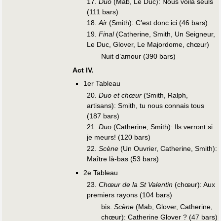
17.
Duo
(Mab, Le Duc): Nous voilà seuls
(111 bars)
18.
Air
(Smith): C’est donc ici (46 bars)
19.
Final
(Catherine, Smith, Un Seigneur,
Le Duc, Glover, Le Majordome, chœur)
Nuit d’amour (390 bars)
Act IV.
1er Tableau
20.
Duo et chœur
(Smith, Ralph,
artisans): Smith, tu nous connais tous
(187 bars)
21.
Duo
(Catherine, Smith): Ils verront si
je meurs! (120 bars)
22.
Scène
(Un Ouvrier, Catherine, Smith):
Maître là-bas (53 bars)
2e Tableau
23.
Chœur de la St Valentin
(chœur): Aux
premiers rayons (104 bars)
bis.
Scène
(Mab, Glover, Catherine,
chœur): Catherine Glover ? (47 bars)