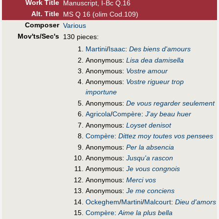
Work Title
Manuscript, I-Bc Q.16
Alt
.
Title
MS Q 16 (olim Cod.109)
Composer
Various
Mov'ts/Sec's
130 pieces:
Martini
/
Isaac
:
Des biens d'amours
Anonymous:
Lisa dea damisella
Anonymous:
Vostre amour
Anonymous:
Vostre rigueur trop
importune
Anonymous:
De vous regarder seulement
Agricola
/
Compère
:
J'ay beau huer
Anonymous:
Loyset denisot
Compère
:
Dittez moy toutes vos pensees
Anonymous:
Per la absencia
Anonymous:
Jusqu'a rascon
Anonymous:
Je vous congnois
Anonymous:
Merci vos
Anonymous:
Je me conciens
Ockeghem
/
Martini
/
Malcourt
:
Dieu d'amors
Compère
:
Aime la plus bella