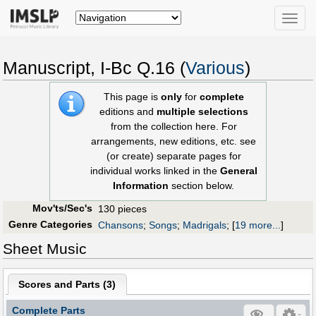
Toggle
naviga
Manuscript, I-Bc Q.16 (
Various
)
This page is
only
for
complete
editions and
multiple selections
from the collection here. For
arrangements, new editions, etc. see
(or create) separate pages for
individual works linked in the
General
Information
section below.
Mov'ts/Sec's
130 pieces
Genre Categories
Chansons
;
Songs
;
Madrigals
;
[
19 more...
]
Sheet Music
Scores and Parts (
3
)
Complete Parts