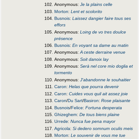
Anonymous:
Je la plains celle
Morton
:
Lent et scolorito
Busnois
:
Laissez dangier faire tous ses
effors
Anonymous:
Loing de vo tres doulce
présence
Busnois
:
En voyant sa dame au matin
Anonymous:
A ceste derraine venue
Anonymous:
Soit danoix lay
Anonymous:
Serà nel core mio doglia et
tormento
Anonymous:
J'abandonne le souhaitier
Caron
:
Helas que pourra devenir
Caron
:
Cuides vous quil ait assez joie
Caron
/
Du Sart
/
Basiron
:
Rose plaisante
Busnois
/
Felice
:
Fortuna desperata
Ghizeghem
:
De tous biens plaine
Urrede
:
Nunca fue pena mayor
Agricola
:
Si dedero somnum oculis meis
Morton
:
Le souvenir de vous me tue