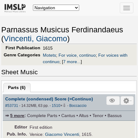
Toggle
naviga
Parnassus Musicus Ferdinandaeus
(
Vincenti, Giacomo
)
First Publication
1615
Genre Categories
Motets
;
For voice, continuo
;
For voices with
continuo
;
[
7 more...
]
Sheet Music
Parts (
6
)
Complete (condensed) Score (=Continuo)
⇩
#53731
- 14.32MB, 63 pp.
-
1510
×
-
Boccaccio
⇒
5 more
:
Complete Parts • Cantus • Altus • Tenor • Bassus
Editor
First edition
Pub
.
Info.
Venice:
Giacomo Vincenti
, 1615.