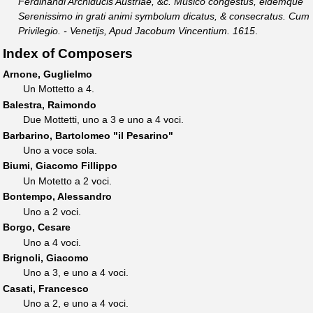
Ferdinandi Archiducis Austriae, &c. Musico congestus, eidemque
Serenissimo in grati animi symbolum dicatus, & consecratus. Cum
Privilegio. - Venetijs, Apud Jacobum Vincentium. 1615
.
Index of Composers
Arnone, Guglielmo
Un Mottetto a 4.
Balestra, Raimondo
Due Mottetti, uno a 3 e uno a 4 voci.
Barbarino, Bartolomeo "il Pesarino"
Uno a voce sola.
Biumi, Giacomo Fillippo
Un Motetto a 2 voci.
Bontempo, Alessandro
Uno a 2 voci.
Borgo, Cesare
Uno a 4 voci.
Brignoli, Giacomo
Uno a 3, e uno a 4 voci.
Casati, Francesco
Uno a 2, e uno a 4 voci.