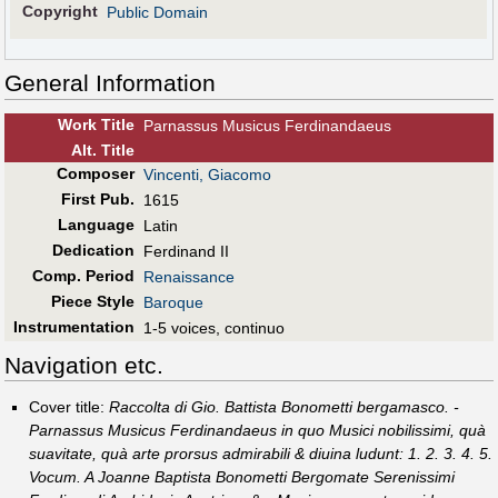
Copyright
Public Domain
General Information
Work Title
Parnassus Musicus Ferdinandaeus
Alt
.
Title
Composer
Vincenti, Giacomo
First Pub
.
1615
Language
Latin
Dedication
Ferdinand II
Comp. Period
Renaissance
Piece Style
Baroque
Instrumentation
1-5 voices, continuo
Navigation etc.
Cover title:
Raccolta di Gio. Battista Bonometti bergamasco. -
Parnassus Musicus Ferdinandaeus in quo Musici nobilissimi, quà
suavitate, quà arte prorsus admirabili & diuina ludunt: 1. 2. 3. 4. 5.
Vocum. A Joanne Baptista Bonometti Bergomate Serenissimi