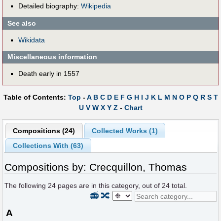
Detailed biography:
Wikipedia
See also
Wikidata
Miscellaneous information
Death early in 1557
Table of Contents:
Top
-
A
B
C
D
E
F
G
H
I
J
K
L
M
N
O
P
Q
R
S
T
U
V
W
X
Y
Z
-
Chart
Compositions (24)
Collected Works (1)
Collections With (63)
Compositions by: Crecquillon, Thomas
The following
24
pages are in this category, out of
24
total.
📻
🔀
A