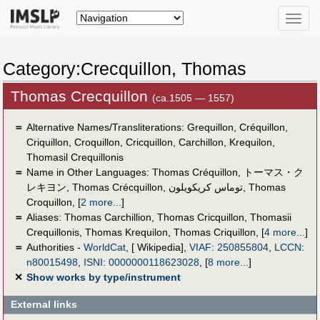
Toggle
naviga
Category:Crecquillon, Thomas
Thomas Crecquillon
(ca.1505 — 1557)
＝
Alternative Names/Transliterations: Grequillon, Créquillon,
Criquillon, Croquillon, Cricquillon, Carchillon, Krequilon,
Thomasil Crequillonis
＝
Name in Other Languages:
Thomas Créquillon
,
トーマス・ク
レキヨン
,
Thomas Crécquillon
,
توماس كريكويلون
,
Thomas
Croquillon
,
[
2 more...
]
＝
Aliases:
Thomas Carchillion
,
Thomas Cricquillon
,
Thomasii
Crequillonis
,
Thomas Krequilon
,
Thomas Criquillon
,
[
4 more...
]
＝
Authorities -
WorldCat
, [ Wikipedia],
VIAF
:
250855804
,
LCCN
:
n80015498
,
ISNI
:
0000000118623028
,
[
8 more...
]
✕
Show works by type/instrument
External links