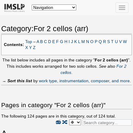
Toggle
naviga
Category:For 2 cellos (arr)
Top
–
A
B
C
D
E
F
G
H
I
J
K
L
M
N
O
P
Q
R
S
T
U
V
W
Contents:
X
Y
Z
The list below includes all pages in the category "
For 2 cellos (arr)
".
This includes works arranged for two solo cellos.
See also
For 2
cellos
.
→
Sort this list
by
work type, instrumentation, composer, and more
.
Pages in category "For 2 cellos (arr)"
The following
124
pages are in this category, out of
124
total.
📻
🔀
A