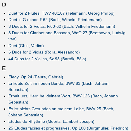
D
Duet for 2 Flutes, TWV 40:107 (Telemann, Georg Philipp)
Duet in G minor, F.62 (Bach, Wilhelm Friedemann)
3 Duets for 2 Violas, F.60-62 (Bach, Wilhelm Friedemann)
3 Duets for Clarinet and Bassoon, WoO 27 (Beethoven, Ludwig
van)
Duet (Ghin, Vadim)
6 Duos for 2 Violas (Rolla, Alessandro)
44 Duos for 2 Violins, Sz.98 (Bartók, Béla)
E
Elegy, Op.24 (Fauré, Gabriel)
Erfreute Zeit im neuen Bunde, BWV 83 (Bach, Johann
Sebastian)
Erhalt uns, Herr, bei deinem Wort, BWV 126 (Bach, Johann
Sebastian)
Es ist nichts Gesundes an meinem Leibe, BWV 25 (Bach,
Johann Sebastian)
Etudes de Rhythme (Meerts, Lambert Joseph)
25 Études faciles et progressives, Op.100 (Burgmüller, Friedrich)