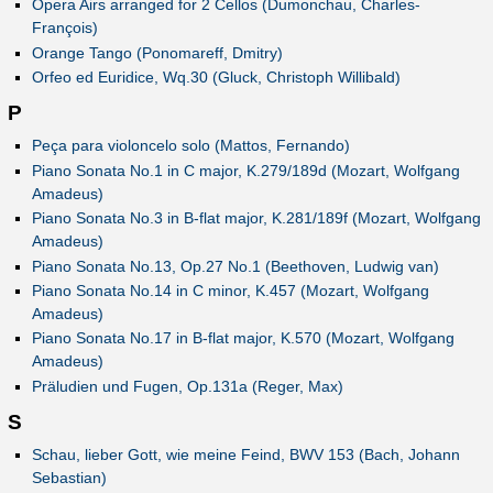
Opera Airs arranged for 2 Cellos (Dumonchau, Charles-
François)
Orange Tango (Ponomareff, Dmitry)
Orfeo ed Euridice, Wq.30 (Gluck, Christoph Willibald)
P
Peça para violoncelo solo (Mattos, Fernando)
Piano Sonata No.1 in C major, K.279/189d (Mozart, Wolfgang
Amadeus)
Piano Sonata No.3 in B-flat major, K.281/189f (Mozart, Wolfgang
Amadeus)
Piano Sonata No.13, Op.27 No.1 (Beethoven, Ludwig van)
Piano Sonata No.14 in C minor, K.457 (Mozart, Wolfgang
Amadeus)
Piano Sonata No.17 in B-flat major, K.570 (Mozart, Wolfgang
Amadeus)
Präludien und Fugen, Op.131a (Reger, Max)
S
Schau, lieber Gott, wie meine Feind, BWV 153 (Bach, Johann
Sebastian)