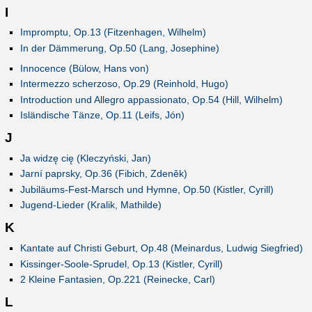
I
Impromptu, Op.13 (Fitzenhagen, Wilhelm)
In der Dämmerung, Op.50 (Lang, Josephine)
Innocence (Bülow, Hans von)
Intermezzo scherzoso, Op.29 (Reinhold, Hugo)
Introduction und Allegro appassionato, Op.54 (Hill, Wilhelm)
Isländische Tänze, Op.11 (Leifs, Jón)
J
Ja widzę cię (Kleczyński, Jan)
Jarní paprsky, Op.36 (Fibich, Zdeněk)
Jubiläums-Fest-Marsch und Hymne, Op.50 (Kistler, Cyrill)
Jugend-Lieder (Kralik, Mathilde)
K
Kantate auf Christi Geburt, Op.48 (Meinardus, Ludwig Siegfried)
Kissinger-Soole-Sprudel, Op.13 (Kistler, Cyrill)
2 Kleine Fantasien, Op.221 (Reinecke, Carl)
L