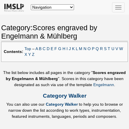
Toggle
naviga
Category:Scores engraved by
Engelmann & Mühlberg
Top
–
A
B
C
D
E
F
G
H
I
J
K
L
M
N
O
P
Q
R
S
T
U
V
W
Contents:
X
Y
Z
The list below includes all pages in the category "
Scores engraved
by Engelmann & Mühlberg
". Scores in this category have been
designated as such via use of the template
Engelmann
.
Category Walker
You can also use our
Category Walker
to help you to browse or
narrow down the list according to work types, instrumentation,
featured instruments, languages, periods and composers.