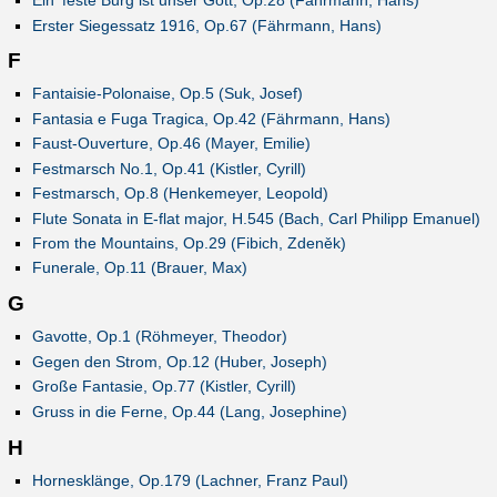
Ein' feste Burg ist unser Gott, Op.28 (Fährmann, Hans)
Erster Siegessatz 1916, Op.67 (Fährmann, Hans)
F
Fantaisie-Polonaise, Op.5 (Suk, Josef)
Fantasia e Fuga Tragica, Op.42 (Fährmann, Hans)
Faust-Ouverture, Op.46 (Mayer, Emilie)
Festmarsch No.1, Op.41 (Kistler, Cyrill)
Festmarsch, Op.8 (Henkemeyer, Leopold)
Flute Sonata in E-flat major, H.545 (Bach, Carl Philipp Emanuel)
From the Mountains, Op.29 (Fibich, Zdeněk)
Funerale, Op.11 (Brauer, Max)
G
Gavotte, Op.1 (Röhmeyer, Theodor)
Gegen den Strom, Op.12 (Huber, Joseph)
Große Fantasie, Op.77 (Kistler, Cyrill)
Gruss in die Ferne, Op.44 (Lang, Josephine)
H
Hornesklänge, Op.179 (Lachner, Franz Paul)