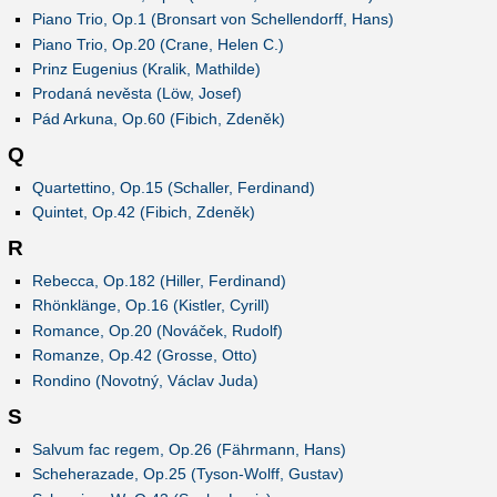
Piano Trio, Op.1 (Bronsart von Schellendorff, Hans)
Piano Trio, Op.20 (Crane, Helen C.)
Prinz Eugenius (Kralik, Mathilde)
Prodaná nevěsta (Löw, Josef)
Pád Arkuna, Op.60 (Fibich, Zdeněk)
Q
Quartettino, Op.15 (Schaller, Ferdinand)
Quintet, Op.42 (Fibich, Zdeněk)
R
Rebecca, Op.182 (Hiller, Ferdinand)
Rhönklänge, Op.16 (Kistler, Cyrill)
Romance, Op.20 (Nováček, Rudolf)
Romanze, Op.42 (Grosse, Otto)
Rondino (Novotný, Václav Juda)
S
Salvum fac regem, Op.26 (Fährmann, Hans)
Scheherazade, Op.25 (Tyson-Wolff, Gustav)