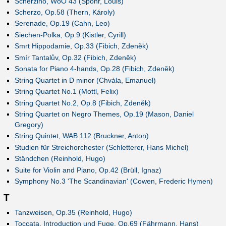
Scherzino, WoO 43 (Spohr, Louis)
Scherzo, Op.58 (Thern, Károly)
Serenade, Op.19 (Cahn, Leo)
Siechen-Polka, Op.9 (Kistler, Cyrill)
Smrt Hippodamie, Op.33 (Fibich, Zdeněk)
Smír Tantalův, Op.32 (Fibich, Zdeněk)
Sonata for Piano 4-hands, Op.28 (Fibich, Zdeněk)
String Quartet in D minor (Chvála, Emanuel)
String Quartet No.1 (Mottl, Felix)
String Quartet No.2, Op.8 (Fibich, Zdeněk)
String Quartet on Negro Themes, Op.19 (Mason, Daniel
Gregory)
String Quintet, WAB 112 (Bruckner, Anton)
Studien für Streichorchester (Schletterer, Hans Michel)
Ständchen (Reinhold, Hugo)
Suite for Violin and Piano, Op.42 (Brüll, Ignaz)
Symphony No.3 'The Scandinavian' (Cowen, Frederic Hymen)
T
Tanzweisen, Op.35 (Reinhold, Hugo)
Toccata, Introduction und Fuge, Op.69 (Fährmann, Hans)