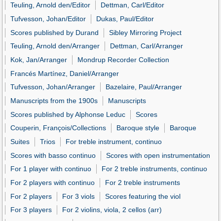
Teuling, Arnold den/Editor
Dettman, Carl/Editor
Tufvesson, Johan/Editor
Dukas, Paul/Editor
Scores published by Durand
Sibley Mirroring Project
Teuling, Arnold den/Arranger
Dettman, Carl/Arranger
Kok, Jan/Arranger
Mondrup Recorder Collection
Francés Martínez, Daniel/Arranger
Tufvesson, Johan/Arranger
Bazelaire, Paul/Arranger
Manuscripts from the 1900s
Manuscripts
Scores published by Alphonse Leduc
Scores
Couperin, François/Collections
Baroque style
Baroque
Suites
Trios
For treble instrument, continuo
Scores with basso continuo
Scores with open instrumentation
For 1 player with continuo
For 2 treble instruments, continuo
For 2 players with continuo
For 2 treble instruments
For 2 players
For 3 viols
Scores featuring the viol
For 3 players
For 2 violins, viola, 2 cellos (arr)