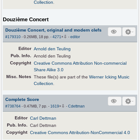
Collection
.
Douzième Concert
Douzième Concert, original and modern clefs
⇩
#179310
- 0.26MB, 18 pp.
-
4271
×
-
editor
Editor
Arnold den Teuling
Pub
.
Info.
Arnold den Teuling
Copyright
Creative Commons Attribution Non-commercial
Share Alike 3.0
Misc. Notes
These file(s) are part of the
Werner Icking Music
Collection
.
Complete Score
⇩
#738764
- 0.47MB, 7 pp.
-
1619
×
-
Cdettman
Editor
Carl Dettman
Pub
.
Info.
Carl Dettman
Copyright
Creative Commons Attribution-NonCommercial 4.0