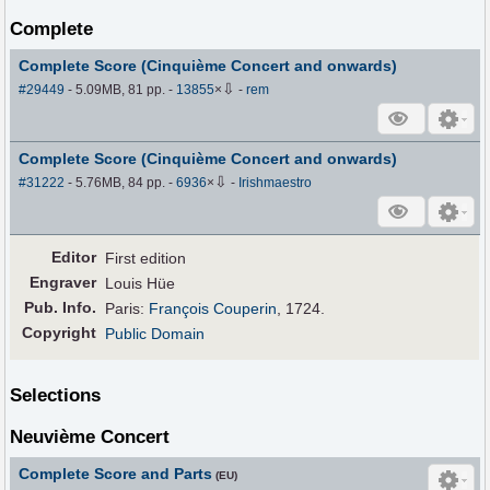
Complete
Complete Score (Cinquième Concert and onwards)
⇩
#29449
- 5.09MB, 81 pp.
-
13855
×
-
rem
Complete Score (Cinquième Concert and onwards)
⇩
#31222
- 5.76MB, 84 pp.
-
6936
×
-
Irishmaestro
Editor
First edition
Engraver
Louis Hüe
Pub
.
Info.
Paris:
François Couperin
, 1724.
Copyright
Public Domain
Selections
Neuvième Concert
Complete Score and Parts
(EU)