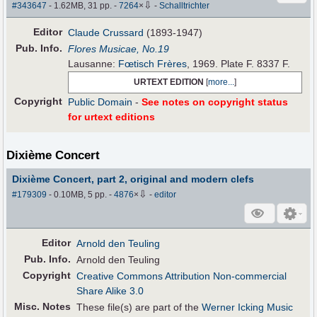
⇩
#343647
- 1.62MB, 31 pp.
-
7264
×
-
Schalltrichter
Editor
Claude Crussard
(1893-1947)
Pub
.
Info.
Flores Musicae, No.19
Lausanne:
Fœtisch Frères
, 1969. Plate F. 8337 F.
URTEXT EDITION
[
more...
]
Copyright
Public Domain
-
See notes on copyright status
for urtext editions
Dixième Concert
Dixième Concert, part 2, original and modern clefs
⇩
#179309
- 0.10MB, 5 pp.
-
4876
×
-
editor
Editor
Arnold den Teuling
Pub
.
Info.
Arnold den Teuling
Copyright
Creative Commons Attribution Non-commercial
Share Alike 3.0
Misc. Notes
These file(s) are part of the
Werner Icking Music