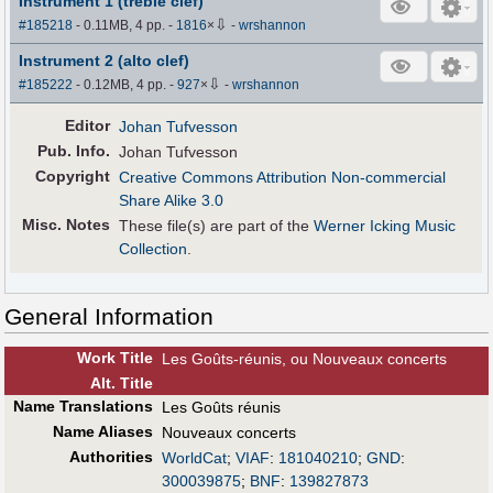
Instrument 1 (treble clef)
⇩
#185218
- 0.11MB, 4 pp.
-
1816
×
-
wrshannon
Instrument 2 (alto clef)
⇩
#185222
- 0.12MB, 4 pp.
-
927
×
-
wrshannon
Editor
Johan Tufvesson
Pub
.
Info.
Johan Tufvesson
Copyright
Creative Commons Attribution Non-commercial
Share Alike 3.0
Misc. Notes
These file(s) are part of the
Werner Icking Music
Collection
.
General Information
Work Title
Les Goûts-réunis, ou Nouveaux concerts
Alt
.
Title
Name Translations
Les Goûts réunis
Name Aliases
Nouveaux concerts
Authorities
WorldCat
;
VIAF
:
181040210
;
GND
:
300039875
;
BNF
:
139827873