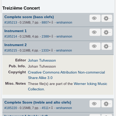
Treizième Concert
Complete score (bass clefs)
⇩
#185213
- 0.15MB, 7 pp.
-
8807
×
-
wrshannon
Instrument 1
⇩
#185214
- 0.12MB, 4 pp.
-
2388
×
-
wrshannon
Instrument 2
⇩
#185215
- 0.11MB, 4 pp.
-
1333
×
-
wrshannon
Editor
Johan Tufvesson
Pub
.
Info.
Johan Tufvesson
Copyright
Creative Commons Attribution Non-commercial
Share Alike 3.0
Misc. Notes
These file(s) are part of the
Werner Icking Music
Collection
.
Complete Score (treble and alto clefs)
⇩
#185220
- 0.15MB, 7 pp.
-
4511
×
-
wrshannon