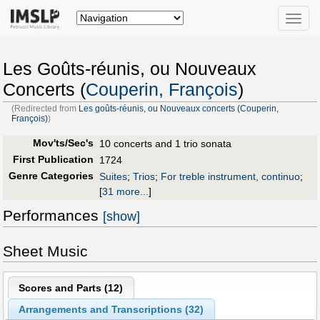
Toggle
naviga
Les Goûts-réunis, ou Nouveaux
Concerts (
Couperin, François
)
(Redirected from
Les goûts-réunis, ou Nouveaux concerts (Couperin,
François)
)
Mov'ts/Sec's
10 concerts and 1 trio sonata
First Publication
1724
Genre Categories
Suites
;
Trios
;
For treble instrument, continuo
;
[
31 more...
]
Performances
[show]
Sheet Music
Scores and Parts (
12
)
Arrangements and Transcriptions (
32
)