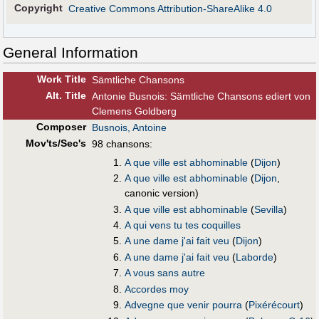
Copyright
Creative Commons Attribution-ShareAlike 4.0
General Information
Work Title
Sämtliche Chansons
Alt
.
Title
Antonie Busnois: Sämtliche Chansons ediert von
Clemens Goldberg
Composer
Busnois, Antoine
Mov'ts/Sec's
98 chansons:
A que ville est abhominable
(
Dijon
)
A que ville est abhominable
(
Dijon
,
canonic version)
A que ville est abhominable
(
Sevilla
)
A qui vens tu tes coquilles
A une dame j'ai fait veu
(
Dijon
)
A une dame j'ai fait veu
(
Laborde
)
A vous sans autre
Accordes moy
Advegne que venir pourra
(
Pixérécourt
)