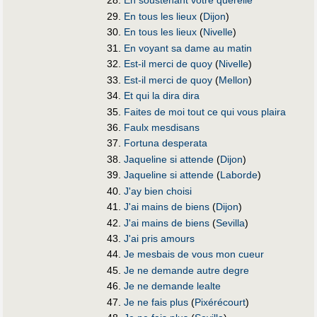
En soustenant votre querelle
En tous les lieux
(
Dijon
)
En tous les lieux
(
Nivelle
)
En voyant sa dame au matin
Est-il merci de quoy
(
Nivelle
)
Est-il merci de quoy
(
Mellon
)
Et qui la dira dira
Faites de moi tout ce qui vous plaira
Faulx mesdisans
Fortuna desperata
Jaqueline si attende
(
Dijon
)
Jaqueline si attende
(
Laborde
)
J'ay bien choisi
J'ai mains de biens
(
Dijon
)
J'ai mains de biens
(
Sevilla
)
J'ai pris amours
Je mesbais de vous mon cueur
Je ne demande autre degre
Je ne demande lealte
Je ne fais plus
(
Pixérécourt
)