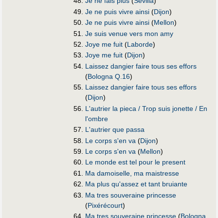
Je ne fais plus
(
Sevilla
)
Je ne puis vivre ainsi
(
Dijon
)
Je ne puis vivre ainsi
(
Mellon
)
Je suis venue vers mon amy
Joye me fuit
(
Laborde
)
Joye me fuit
(
Dijon
)
Laissez dangier faire tous ses effors
(
Bologna Q.16
)
Laissez dangier faire tous ses effors
(
Dijon
)
L'autrier la pieca / Trop suis jonette / En
l'ombre
L'autrier que passa
Le corps s'en va
(
Dijon
)
Le corps s'en va
(
Mellon
)
Le monde est tel pour le present
Ma damoiselle, ma maistresse
Ma plus qu'assez et tant bruiante
Ma tres souveraine princesse
(
Pixérécourt
)
Ma tres souveraine princesse
(
Bologna