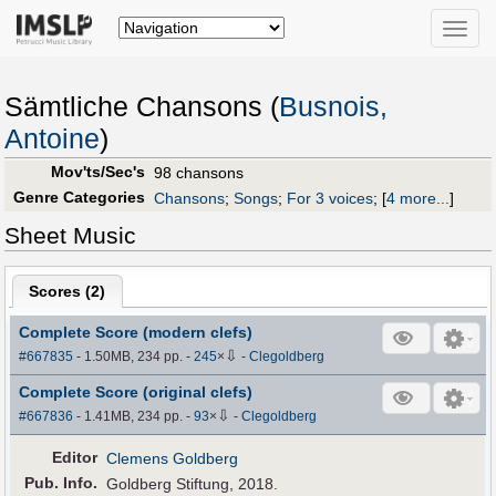
Toggle
naviga
Sämtliche Chansons (
Busnois,
Antoine
)
Mov'ts/Sec's
98 chansons
Genre Categories
Chansons
;
Songs
;
For 3 voices
;
[
4 more...
]
Sheet Music
Scores (
2
)
Complete Score (modern clefs)
⇩
#667835
- 1.50MB, 234 pp.
-
245
×
-
Clegoldberg
Complete Score (original clefs)
⇩
#667836
- 1.41MB, 234 pp.
-
93
×
-
Clegoldberg
Editor
Clemens Goldberg
Pub
.
Info.
Goldberg Stiftung, 2018.