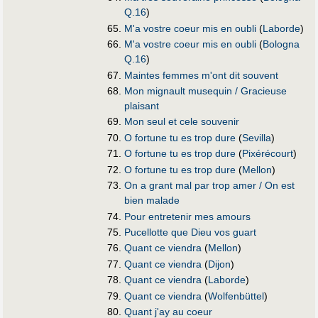
Q.16
)
M'a vostre coeur mis en oubli
(
Laborde
)
M'a vostre coeur mis en oubli
(
Bologna
Q.16
)
Maintes femmes m'ont dit souvent
Mon mignault musequin / Gracieuse
plaisant
Mon seul et cele souvenir
O fortune tu es trop dure
(
Sevilla
)
O fortune tu es trop dure
(
Pixérécourt
)
O fortune tu es trop dure
(
Mellon
)
On a grant mal par trop amer / On est
bien malade
Pour entretenir mes amours
Pucellotte que Dieu vos guart
Quant ce viendra
(
Mellon
)
Quant ce viendra
(
Dijon
)
Quant ce viendra
(
Laborde
)
Quant ce viendra
(
Wolfenbüttel
)
Quant j'ay au coeur