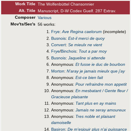
Work Title
The Wolfenbüttel Chansonnier
Alt
.
Title
Manuscript, D-W Codex Guelf. 287 Extrav.
Composer
Various
Mov'ts/Sec's
56 works:
Frye
:
Ave Regina caelorum
(incomplete)
Busnois
:
Est-il merci de quoy
Convert
:
Se mieulx ne vient
Frye
/
Binchois
:
Tout a par moy
Busnois
:
Jaqueline si attende
Anonymous:
Et fusse ie duc de bourbon
Morton
:
Nʹaray je jamais mieulx que jʹay
Anonymous:
Est-ce bien fait
Anonymous:
Pour refraindre mon appetit
Anonymous:
En mesbatant / Gente fleur /
Gracieuse plaisante
Anonymous:
Tant plus en ay mains
Anonymous:
Jamais ne seray amoureux
Anonymous:
Tres noble et plaisant
damoiselle
Basiron
:
De m'esjouir plus n'ai puissance