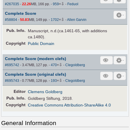
⇩
#267035
-
22.26
MB, 166 pp.
-
959
×
-
Feduol
Complete Score
⇩
#58804
-
50.83
MB, 149 pp.
-
1702
×
-
Allen Garvin
Pub
.
Info.
Manuscript, n.d.(ca.1461-65, with additions
ca.1480).
Copyright
Public Domain
Complete Score (modern clefs)
⇩
#695742
- 3.47MB, 127 pp.
-
470
×
-
Clegoldberg
Complete Score (original clefs)
⇩
#695743
- 0.77MB, 128 pp.
-
193
×
-
Clegoldberg
Editor
Clemens Goldberg
Pub
.
Info.
Goldberg Stiftung, 2018.
Copyright
Creative Commons Attribution-ShareAlike 4.0
General Information