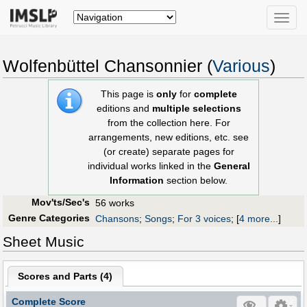
Toggle
naviga
Wolfenbüttel Chansonnier (
Various
)
This page is
only
for
complete
editions and
multiple selections
from the collection here. For
arrangements, new editions, etc. see
(or create) separate pages for
individual works linked in the
General
Information
section below.
Mov'ts/Sec's
56 works
Genre Categories
Chansons
;
Songs
;
For 3 voices
;
[
4 more...
]
Sheet Music
Scores and Parts (
4
)
Complete Score