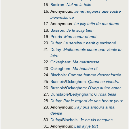
Basiron
:
Nul ne la telle
Anonymous:
Je ne requiers que vostre
bienveillance
Anonymous:
Le joly tetin de ma dame
Basiron
:
Je le scay bien
Prioris
:
Mon coeur et moi
Dufay
:
Le serviteur hault guerdonné
Dufay
:
Malheureulx cueur que vieulx tu
faire
Ockeghem
:
Ma maistresse
Ockeghem
:
Ma bouche rit
Binchois
:
Comme femme desconfortée
Busnois
/
Ockeghem
:
Quant ce viendra
Busnois
/
Ockeghem
:
D'ung aultre amer
Dunstaple
/
Bedyngham
:
O rosa bella
Dufay
:
Par le regard de vos beaux yeux
Anonymous:
J'ay pris amours a ma
devise
Dufay
/
Binchois
:
Je ne vis oncques
Anonymous:
Las ay je tort