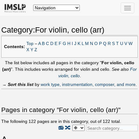
Toggle
naviga
Category:For violin, cello (arr)
Top
–
A
B
C
D
E
F
G
H
I
J
K
L
M
N
O
P
Q
R
S
T
U
V
W
Contents:
X
Y
Z
The list below includes all pages in the category "
For violin, cello
(arr)
". This includes works arranged for violin and cello.
See also
For
violin, cello
.
→
Sort this list
by
work type, instrumentation, composer, and more
.
Pages in category "For violin, cello (arr)"
The following
122
pages are in this category, out of
122
total.
📻
🔀
A