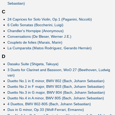
Sebastian)
C
24 Caprices for Solo Violin, Op.1 (Paganini, Niccolò)
6 Cello Sonatas (Boccherini, Luigi)
Chandler's Hornpipe (Anonymous)
Conversations (De Bleser, Werner J.E.)
Couplets de folies (Marais, Marin)
La Cumparsita (Matos Rodríguez, Gerardo Hernán)
D
Dasaku Suite (Shigeta, Takuya)
3 Duets for Clarinet and Bassoon, WoO 27 (Beethoven, Ludwig
van)
Duetto No.1 in E minor, BWV 802 (Bach, Johann Sebastian)
Duetto No.2 in F major, BWV 803 (Bach, Johann Sebastian)
Duetto No.3 in G major, BWV 804 (Bach, Johann Sebastian)
Duetto No.4 in A minor, BWV 805 (Bach, Johann Sebastian)
4 Duettos, BWV 802-805 (Bach, Johann Sebastian)
Duo in G minor, Op.33 (Wolf-Ferrari, Ermanno)